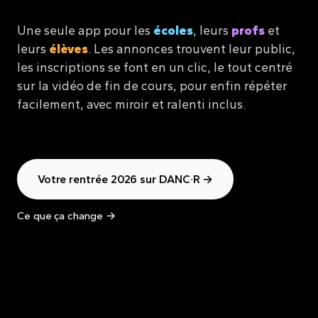
Une seule app pour les
écoles
, leurs
profs
et
leurs
élèves
. Les annonces trouvent leur public,
les inscriptions se font en un clic, le tout centré
sur la vidéo de fin de cours, pour enfin répéter
facilement, avec miroir et ralenti inclus.
Votre rentrée 2026 sur DANC·R →
Ce que ça change →