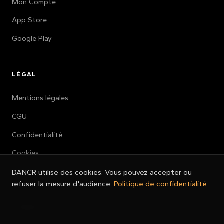
Mon Compte
App Store
Google Play
LÉGAL
Mentions légales
CGU
Confidentialité
Cookies
Gérer les cookies
DANCR utilise des cookies. Vous pouvez accepter ou
refuser la mesure d'audience.
Politique de confidentialité
CONTACT