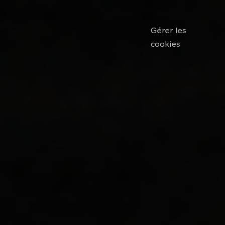
© DANCR SAS · 2026
Mentions
CGU
Confidentialité
Gérer les
légales
cookies
La super-app des studios de danse.
Instagram
TikTok
YouTube
LinkedIn
LIENS
Écoles de danse
Profs de danse